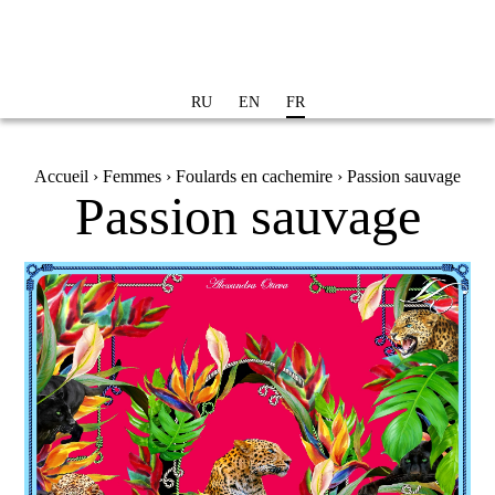
Aller au
contenu
principal
RU
EN
FR
Vous êtes ici
Accueil
›
Femmes
›
Foulards en cachemire
› Passion sauvage
Passion sauvage