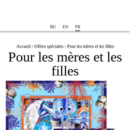
Aller au
contenu
principal
RU
EN
FR
Vous êtes ici
Accueil
›
Offres spéciales
› Pour les mères et les filles
Pour les mères et les
filles