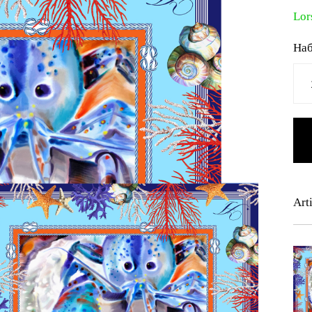
Lor
На
Art