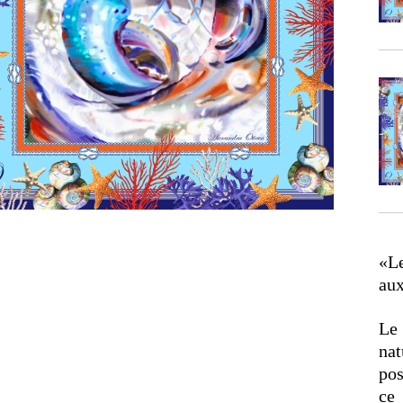
«Le
aux
Le
nat
pos
ce 