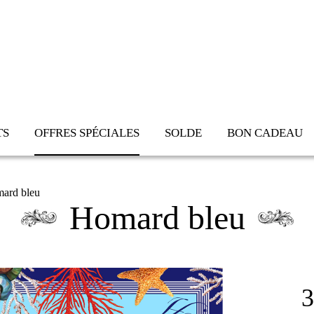
Aller au
contenu
principal
TS
OFFRES SPÉCIALES
SOLDE
BON CADEAU
ard bleu
Homard bleu
3