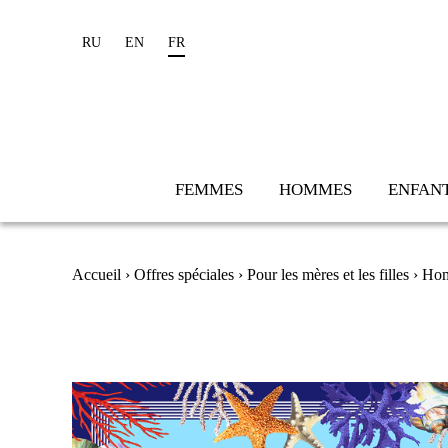
RU
EN
FR
FEMMES
HOMMES
ENFAN
Vous êtes ici
Accueil
›
Offres spéciales
›
Pour les mères et les filles
› Hom