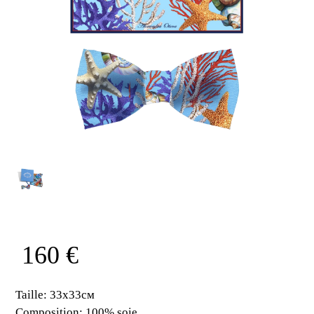
160 €
Taille:
33x33cм
Composition:
100% soie