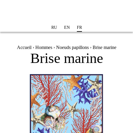
Aller au
contenu
principal
RU
EN
FR
Vous êtes ici
Accueil
›
Hommes
›
Noeuds papillons
› Brise marine
Brise marine