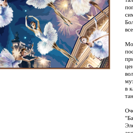
по
си
Бо
вс
Мо
по
пр
це
во
му
в 
та
Оч
"Б
Эл
ак