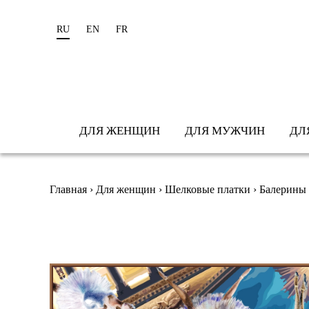
RU
EN
FR
ДЛЯ ЖЕНЩИН
ДЛЯ МУЖЧИН
ДЛ
Вы здесь
Главная
›
Для женщин
›
Шелковые платки
› Балерины