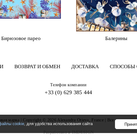
Бирюзовое парео
Балерины
И
ВОЗВРАТ И ОБМЕН
ДОСТАВКА
СПОСОБЫ
Телефон компании
+33 (0) 629 385 444
овая марка | Copyright © 2026 Alexandra Otieva, France | Все права за
файлы cookie
, для удобства использования сайта
Принят
Разработано в IMDESIGN