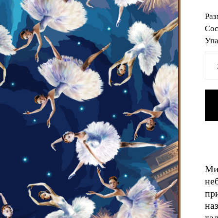
Раз
Сос
Упа
Ми
не
пр
на
та