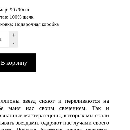
мер:
90x90cm
тав:
100% шелк
ковка:
Подарочная коробка
+
-
ллионы звезд сияют и переливаются на
бе маня нас своим свечением. Так и
изнанные мастера сцены, которых мы стали
зывать звездами, одаряют нас лучами своего
ланта. Русская балетная школа известна,