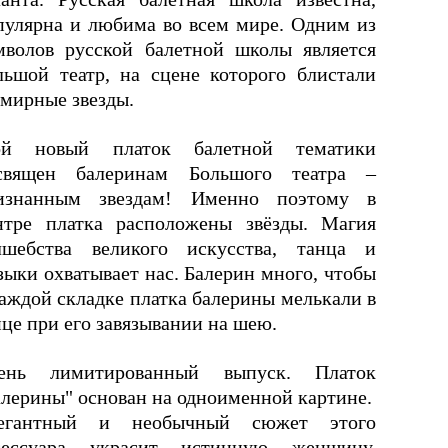
пулярна и любима во всем мире. Одним из
мволов русской балетной школы является
льшой театр, на сцене которого блистали
емирные звезды.
й новый платок балетной тематики
священ балеринам Большого театра –
изнанным звездам! Именно поэтому в
нтре платка расположены звёзды. Магия
лшебства великого искусства, танца и
зыки охватывает нас. Балерин много, чтобы
каждой складке платка балерины мелькали в
нце при его завязывании на шею.
ень лимитированный выпуск. Платок
алерины" основан на одноименной картине.
егантный и необычный сюжет этого
сессуара украсит истинную женщину,