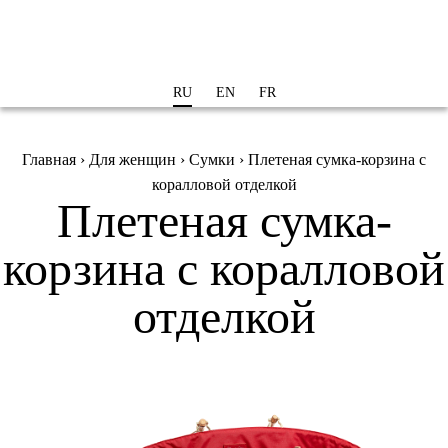
Перейти к
основному
содержанию
RU
EN
FR
Вы здесь
Главная
›
Для женщин
›
Сумки
› Плетеная сумка-корзина c
коралловой отделкой
Плетеная сумка-
корзина c коралловой
отделкой