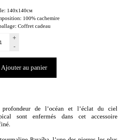
lle:
140x140cм
position:
100% cachemire
allage:
Coffret cadeau
+
-
 profondeur de l’océan et l’éclat du ciel
opical sont enfermés dans cet accessoire
finé.
tourmaline Paraíba, l’une des pierres les plus