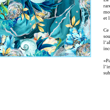
rar
mot
et 
Ce
sou
l’
inc
«Pa
l’i
sub