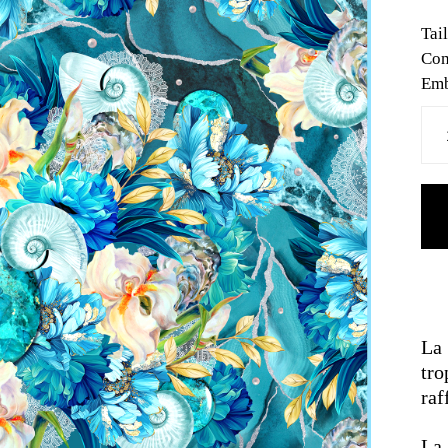
Tai
Com
Emb
La
tr
raf
La 